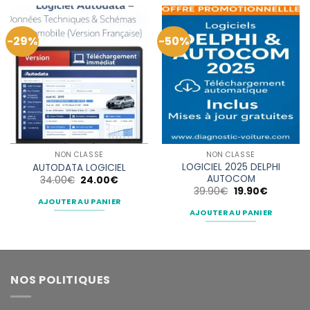
-29%
-50%
NON CLASSÉ
NON CLASSÉ
LOGICIEL 2025 DELPHI
AUTODATA LOGICIEL
AUTOCOM
Le
Le
34.00
€
24.00
€
prix
prix
Le
Le
39.90
€
19.90
€
initial
actuel
prix
prix
AJOUTER AU PANIER
était :
est :
initial
actuel
AJOUTER AU PANIER
34.00€.
24.00€.
était :
est :
39.90€.
19.90€.
NOS POLITIQUES