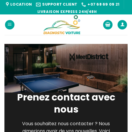
Passer
LOCATION
SUPPORT CLIENT
+07 68 69 09 21
au
LIVRAISON EXPRESS 24H/48H
contenu
Prenez contact avec
nous
Vous souhaitez nous contacter ? Nous
aimerions avoir de vos nouvelles. Voici