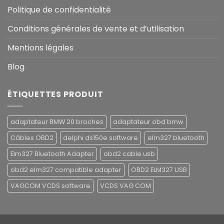
Politique de confidentialité
Conditions générales de vente et d’utilisation
Mentions légales
Blog
ÉTIQUETTES PRODUIT
adaptateur BMW 20 broches
adaptateur obd bmw
Câbles OBD2
delphi ds150e software
elm327 bluetooth
Elm327 Bluetooth Adapter
obd2 cable usb
obd2 elm327 compatible adapter
OBD2 ELM327 USB
VAGCOM VCDS software
VCDS VAG COM