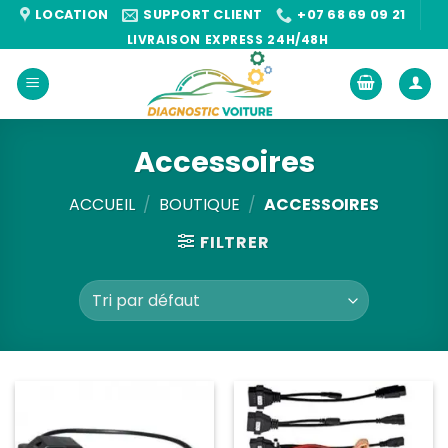
Passer
LOCATION
SUPPORT CLIENT
+07 68 69 09 21
au
LIVRAISON EXPRESS 24H/48H
contenu
Accessoires
ACCUEIL
/
BOUTIQUE
/
ACCESSOIRES
FILTRER