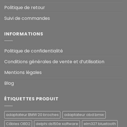
Politique de retour
Suivi de commandes
INFORMATIONS
Politique de confidentialité
Conditions générales de vente et d’utilisation
Mentions légales
Blog
ÉTIQUETTES PRODUIT
adaptateur BMW 20 broches
adaptateur obd bmw
Câbles OBD2
delphi ds150e software
elm327 bluetooth