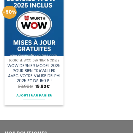
-50%
LOGICIEL WOO DERNIER MODELE
WOW DERNIER MODEL 2025
POUR BIEN TRAVAILLER
AVEC VOTRE VALISE DELPHI
2025 ET DS 150 E !
Le
Le
39.90
€
19.90
€
prix
prix
initial
actuel
AJOUTER AU PANIER
était :
est :
39.90€.
19.90€.