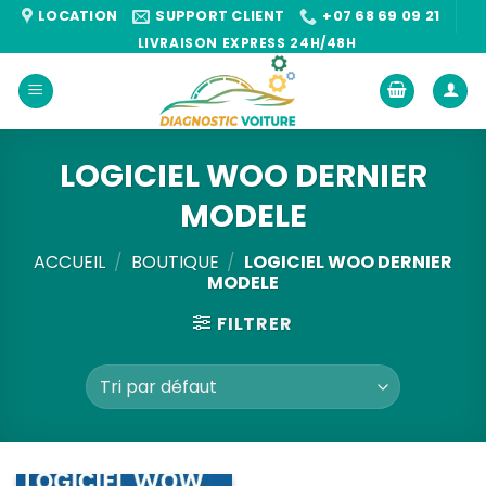
Passer
LOCATION
SUPPORT CLIENT
+07 68 69 09 21
au
LIVRAISON EXPRESS 24H/48H
contenu
LOGICIEL WOO DERNIER
MODELE
ACCUEIL
/
BOUTIQUE
/
LOGICIEL WOO DERNIER
MODELE
FILTRER