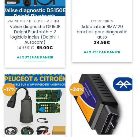
VALISE DELPHI DS 150E MULTIMARQUES
ACCESSOIRES
Valise diagnostic DS150E
Adaptateur BMW 20
Delphi Bluetooth – 2
broches pour diagnostic
logiciels inclus (Delphi +
auto
Autocom)
24.99
€
Le
Le
149.90
€
89.00
€
prix
prix
AJOUTER AU PANIER
initial
actuel
AJOUTER AU PANIER
était :
est :
149.90€.
89.00€.
-17%
-34%