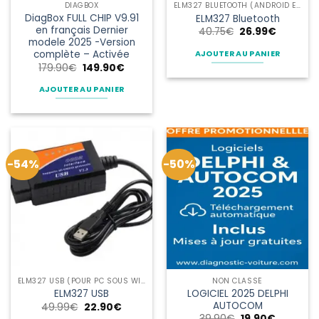
DIAGBOX
ELM327 BLUETOOTH (ANDROID ET WINDOWS)
DiagBox FULL CHIP V9.91
ELM327 Bluetooth
en français Dernier
Le
Le
40.75
€
26.99
€
prix
prix
modele 2025 -Version
initial
actuel
complète – Activée
AJOUTER AU PANIER
était :
est :
Le
Le
179.90
€
149.90
€
40.75€.
26.99€.
prix
prix
initial
actuel
AJOUTER AU PANIER
était :
est :
179.90€.
149.90€.
-54%
-50%
ELM327 USB (POUR PC SOUS WINDOWS)
NON CLASSÉ
LOGICIEL 2025 DELPHI
ELM327 USB
AUTOCOM
Le
Le
49.99
€
22.90
€
prix
prix
Le
Le
39.90
€
19.90
€