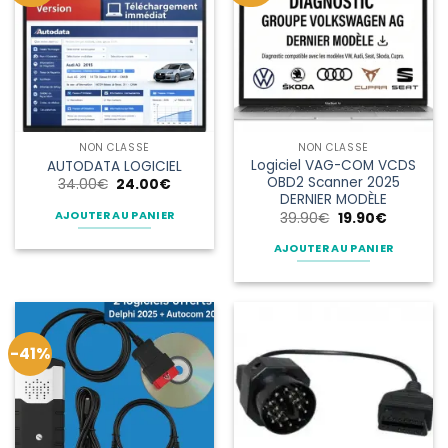
NON CLASSÉ
NON CLASSÉ
Logiciel VAG-COM VCDS
AUTODATA LOGICIEL
OBD2 Scanner 2025
Le
Le
34.00
€
24.00
€
prix
prix
DERNIER MODÈLE
initial
actuel
Le
Le
AJOUTER AU PANIER
39.90
€
19.90
€
était :
est :
prix
prix
34.00€.
24.00€.
initial
actuel
AJOUTER AU PANIER
était :
est :
39.90€.
19.90€.
-41%