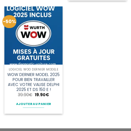
-50%
LOGICIEL WOO DERNIER MODELE
WOW DERNIER MODEL 2025
POUR BIEN TRAVAILLER
AVEC VOTRE VALISE DELPHI
2025 ET DS 150 E !
Le
Le
39.90
€
19.90
€
prix
prix
initial
actuel
AJOUTER AU PANIER
était :
est :
39.90€.
19.90€.