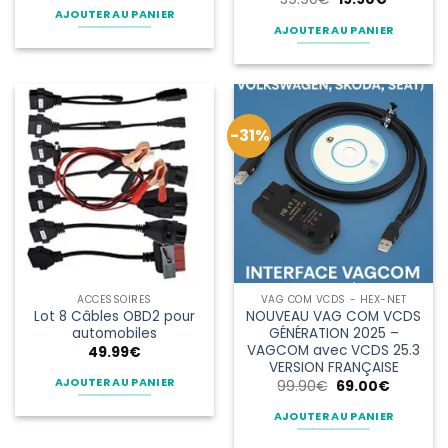
initial
actuel
prix
prix
AJOUTER AU PANIER
était :
est :
initial
actuel
AJOUTER AU PANIER
49.99€.
22.90€.
était :
est :
39.90€.
19.90€.
-31%
ACCESSOIRES
VAG COM VCDS - HEX-NET
Lot 8 Câbles OBD2 pour
NOUVEAU VAG COM VCDS
automobiles
GÉNÉRATION 2025 –
VAGCOM avec VCDS 25.3
49.99
€
VERSION FRANÇAISE
AJOUTER AU PANIER
Le
Le
99.90
€
69.00
€
prix
prix
initial
actuel
AJOUTER AU PANIER
était :
est :
99.90€.
69.00€.