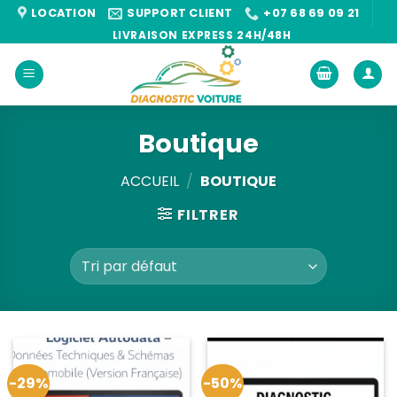
Passer
LOCATION
SUPPORT CLIENT
+07 68 69 09 21
au
LIVRAISON EXPRESS 24H/48H
contenu
Boutique
ACCUEIL
/
BOUTIQUE
FILTRER
-29%
-50%